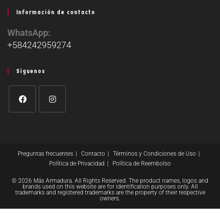
Información de contacto
WhatsApp:
+584242959274
Síguenos
Preguntas frecuentes
Contacto
Términos y Condiciones de Uso
Política de Privacidad
Política de Reembolso
© 2026 Más Armadura. All Rights Reserved. The product names, logos and
brands used on this website are for identification purposes only. All
trademarks and registered trademarks are the property of their respective
owners.