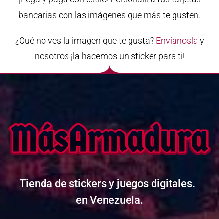
bancarias con las imágenes que más te gusten.
¿Qué no ves la imagen que te gusta?
Envíanosla
y
nosotros ¡
la hacemos un sticker para ti!
Tienda de stickers y juegos digitales.
Más Armadura
en Venezuela.