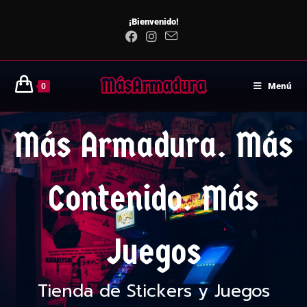
¡Bienvenido!
Menú
0
Más Armadura. Más
Contenido. Más
Juegos
Tienda de Stickers y Juegos