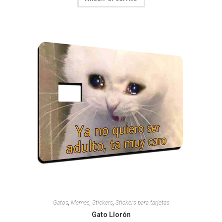
Gatos
,
Memes
,
Stickers
,
Stickers para tarjetas
Gato Llorón