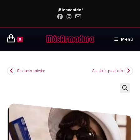
¡Bienvenido!
Menú
0
Producto anterior
Siguiente producto