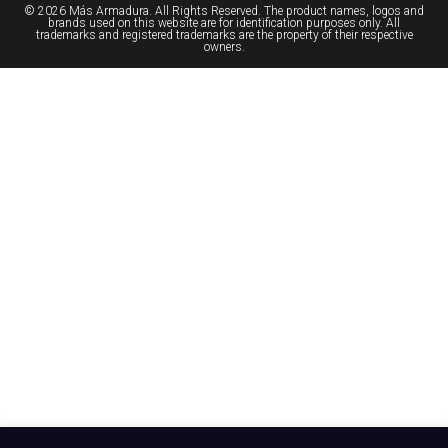
© 2026 Más Armadura. All Rights Reserved. The product names, logos and
brands used on this website are for identification purposes only. All
trademarks and registered trademarks are the property of their respective
owners.