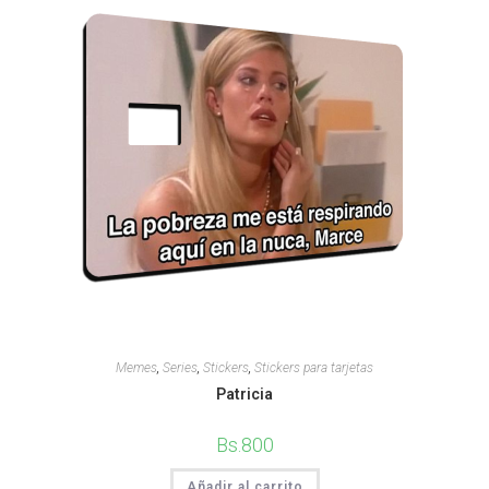
Memes
,
Series
,
Stickers
,
Stickers para tarjetas
Patricia
Bs.
800
Añadir al carrito