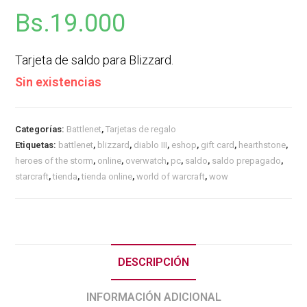
Bs.
19.000
Tarjeta de saldo para Blizzard.
Sin existencias
Categorías:
Battlenet
,
Tarjetas de regalo
Etiquetas:
battlenet
,
blizzard
,
diablo III
,
eshop
,
gift card
,
hearthstone
,
heroes of the storm
,
online
,
overwatch
,
pc
,
saldo
,
saldo prepagado
,
starcraft
,
tienda
,
tienda online
,
world of warcraft
,
wow
DESCRIPCIÓN
INFORMACIÓN ADICIONAL