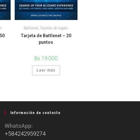
o
Battlenet
,
Tarjetas de regalo
 50
Tarjeta de Battlenet – 20
puntos
Bs.
19.000
Leer más
Información de contacto
WhatsApp:
+584242959274