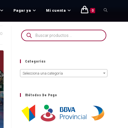
Mi cuenta
¡Bienvenido!
Pagar ya
Mi cuenta
0
DO
Categorías
Selecciona una categoría
Métodos De Pago