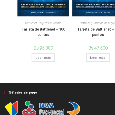
Battlenet
,
Tarjetas de regalo
Battlenet
,
Tarjetas de regal
Tarjeta de Battlenet – 100
Tarjeta de Battlenet –
puntos
puntos
Bs.
95.000
Bs.
47.500
Leer más
Leer más
Métodos de pago