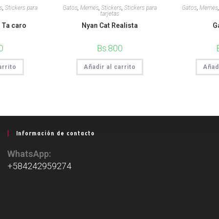
s
,
Stickers para
Gatos
,
Memes
,
Stickers
,
Stickers para
Gatos
,
Memes
tarjetas
 Ta caro
Nyan Cat Realista
G
0
Bs.
800
arrito
Añadir al carrito
Añadi
Información de contacto
WhatsApp:
+584242959274