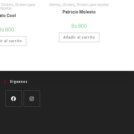
,
Stickers
,
Stickers para
Memes
,
Stickers
,
Stickers para tarjetas
tarjetas
Patricio Molesto
ato Cool
Bs.
800
Bs.
800
Añadir al carrito
r al carrito
Síguenos