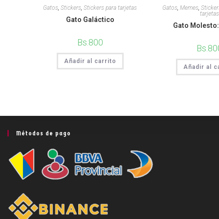
Gatos
,
Stickers
,
Stickers para tarjetas
Gatos
,
Memes
,
Sticker
tarjetas
Gato Galáctico
Gato Molesto:
Bs.
800
Bs.
80
Añadir al carrito
Añadir al c
Métodos de pago