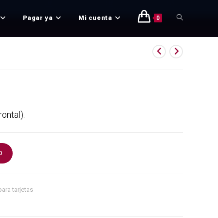
Mi cuenta
¡Bienvenido!
Pagar ya
Mi cuenta
0
rontal).
O
para tarjetas