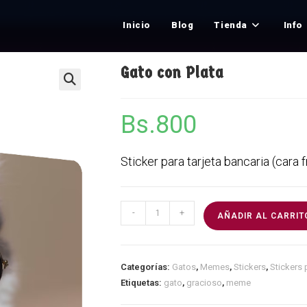
Inicio
Blog
Tienda
Info
Gato con Plata
Bs.
800
Sticker para tarjeta bancaria (cara f
-
+
AÑADIR AL CARRIT
Categorías:
Gatos
,
Memes
,
Stickers
,
Stickers 
Etiquetas:
gato
,
gracioso
,
meme