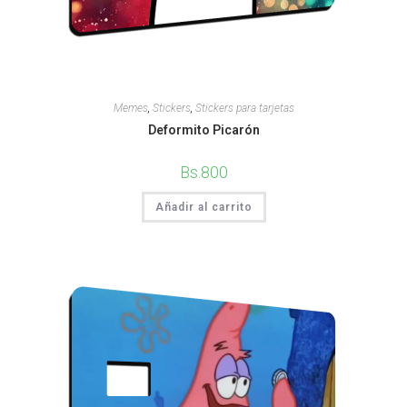
Memes
,
Stickers
,
Stickers para tarjetas
Deformito Picarón
Bs.
800
Añadir al carrito