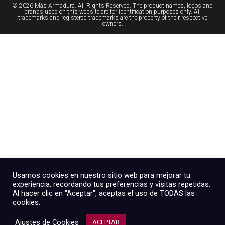
© 2026 Más Armadura. All Rights Reserved. The product names, logos and
brands used on this website are for identification purposes only. All
trademarks and registered trademarks are the property of their respective
owners.
Usamos cookies en nuestro sitio web para mejorar tu
experiencia, recordando tus preferencias y visitas repetidas.
Al hacer clic en "Aceptar", aceptas el uso de TODAS las
cookies.
Ajustes de Cookies
ACEPTAR