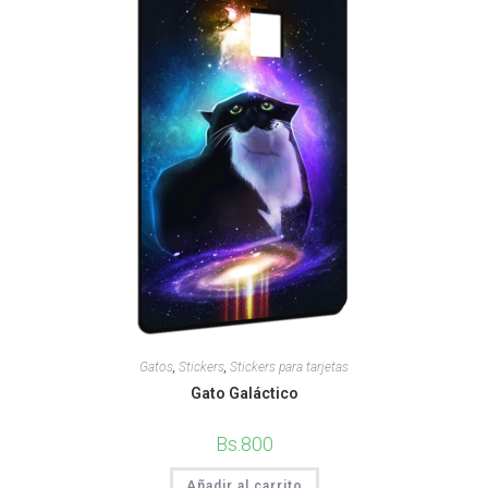
Gatos
,
Stickers
,
Stickers para tarjetas
Gato Galáctico
Bs.
800
Añadir al carrito