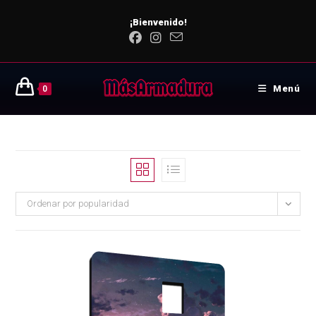
¡Bienvenido!
Menú
0
Ordenar por popularidad