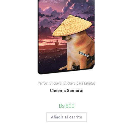
Perros
,
Stickers
,
Stickers para tarjetas
Cheems Samurái
Bs.
800
Añadir al carrito