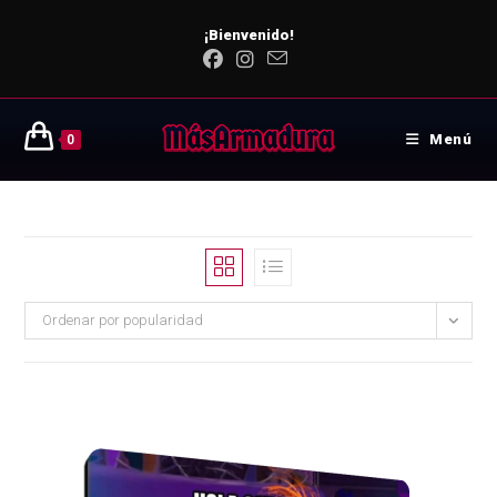
¡Bienvenido!
Menú
0
Ordenar por popularidad