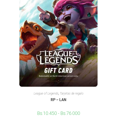
League of Legends
,
Tarjetas de regalo
RP – LAN
Bs.
10.450
-
Bs.
76.000