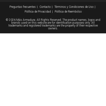
Preguntas frecuentes
Contacto
Términos y Condiciones de Uso
Política de Privacidad
Política de Reembolso
© 2026 Más Armadura. All Rights Reserved. The product names, logos and
brands used on this website are for identification purposes only. All
trademarks and registered trademarks are the property of their respective
owners.